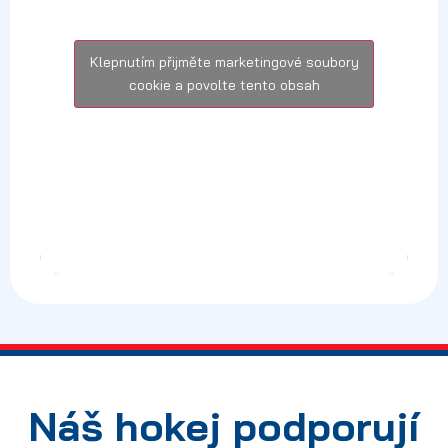
Klepnutím přijměte marketingové soubory
cookie a povolte tento obsah
Náš hokej podporují