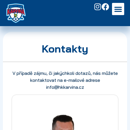
NAŠE UTKÁ
ROZPIS LEDU
TÝDEN HOKEJE 2026
Kontakty
V případě zájmu, či jakýchkoli dotazů, nás můžete
kontaktovat na e-mailové adrese
info@hkkarvina.cz